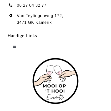
06 27 04 32 77
Van Teylingenweg 172,
3471 GK Kamerik
Handige Links
Toggle
Navigation
Mooi op ’t Hooi
Over ons
Contact
Algemene Voorwaarden