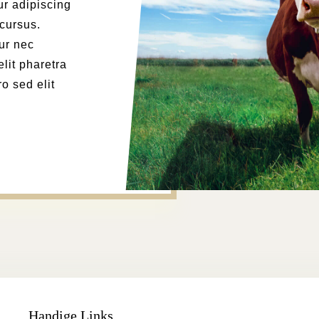
ur adipiscing
 cursus.
ur nec
elit pharetra
ro sed elit
Handige Links