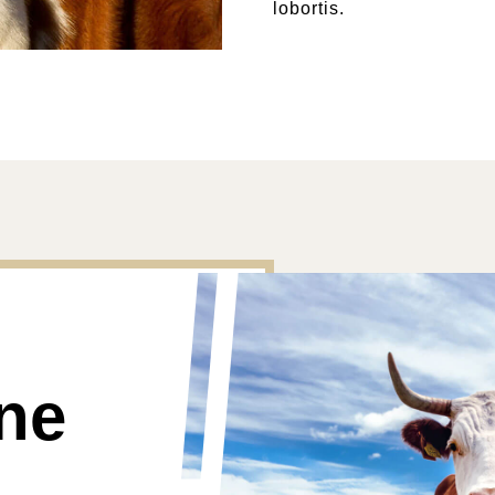
lobortis.
ne